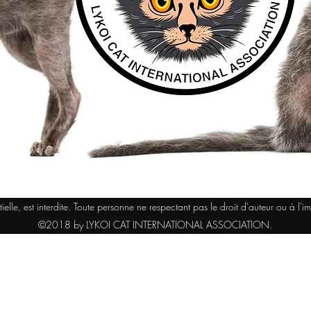
elle, est interdite. Toute personne ne respectant pas le droit d'auteur ou à l'
©2018 by LYKOI CAT INTERNATIONAL ASSOCIATION.